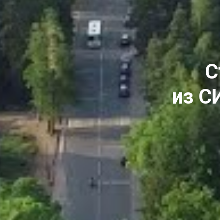
С
из С