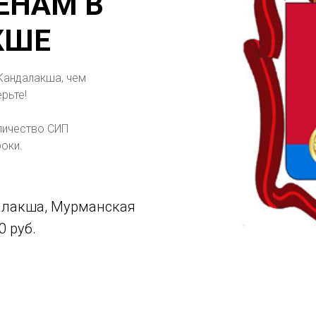
ЕНАМ В
КШЕ
 Кандалакша, чем
рьте!
личество СИП
оки.
алакша, Мурманская
0 руб.