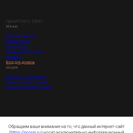
ПроСИП 2013 - 2026 г.
Меню
Главная страница
Каталог домов
Наши работы
Продажа СИП панелей
Контакты
Вход для дилеров
акции
Крыша из СИП панелей
Бытовки из СИП панелей
Термонож для СИП панелей
Обращаем ваше внимание на то, что данный интернет-сайт
(
https://prosip.ru
) носит исключительно информационный